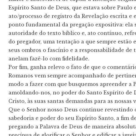
Espírito Santo de Deus, que estava sobre Paulo 
ato/processo de registro da Revelação escrita e 
ponto fundamental da pregação expositiva: ela s
autoridade do texto bíblico e, ato contínuo, refre
do pregador, uma tentação a que sempre estão e
seus ombros o fascínio e a responsabilidade de t
anelam fazê-lo com fidelidade.

Por fim, ganha relevo o fato de que o comentário
Romanos vem sempre acompanhado de pertinentes
modo a fazer com que busquemos apreender a Pa
amoldando-nos, no poder do Santo Espírito de D
Cristo, às suas santas demandas para as nossas vi
Que o Senhor nosso Deus continue revestindo o 
sabedoria e poder do seu Espírito Santo, a fim d
pregando a Palavra de Deus de maneira absolutam
precípua de glorificar o Senhor e edificar a igr