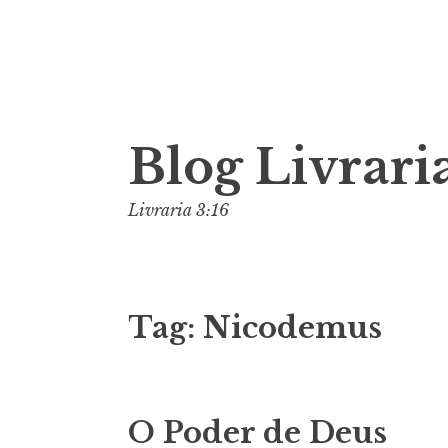
Pular
Blog Livraria
para
o
conteúdo
Livraria 3:16
Tag:
Nicodemus
O Poder de Deus