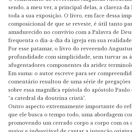
sendo, a meu ver, a principal delas, a clareza d
toda a sua exposição. O livro, em face dessa impo
composicional de que se reveste, é útil tanto pa
amadurecido no convívio com a Palavra de Deus
frequenta o dia-a-dia da igreja em sua realidade
Por esse patamar, o livro do reverendo Augustu
profundidade com simplicidade, sem turvar as 
afugentadores componentes da aridez terminológ
Em suma: o autor escreve para ser compreendido
comentário resultou de uma série de pregações 
sobre essa magnífica epístola do apóstolo Paulo
“a catedral da doutrina cristã”.

Outro aspecto extremamente importante do refe
que ele busca o tempo todo, uma abordagem conc
promovendo um cerrado corpo a corpo com os ca
maior e indesviável de captar a intenção origina