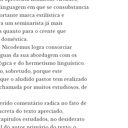
a linguagem em que se consubstancia 
rtante marca estilística e 
ra um seminarista já mais 
 quanto para o crente que 
 doméstica.

s Nicodemus logra consorciar 
águas da sua abordagem com os 
ica e do hermetismo linguístico. 
, sobretudo, porque este 
que o aludido pastor tem realizado 
 chamada por muitos estudiosos, de 
rido comentário radica no fato de 
reta do texto apreciado, 
pítulos estudados, no desiderato 
l do autor primário do texto: o 