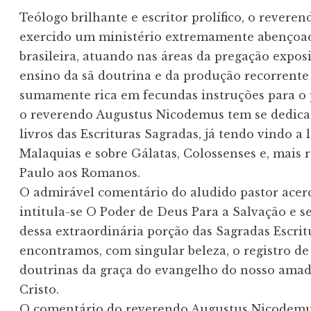
Teólogo brilhante e escritor prolífico, o rever
exercido um ministério extremamente abençoado
brasileira, atuando nas áreas da pregação exposi
ensino da sã doutrina e da produção recorrente 
sumamente rica em fecundas instruções para o 
o reverendo Augustus Nicodemus tem se dedicad
livros das Escrituras Sagradas, já tendo vindo a l
Malaquias e sobre Gálatas, Colossenses e, mais r
Paulo aos Romanos.

O admirável comentário do aludido pastor acerc
intitula-se O Poder de Deus Para a Salvação e se 
dessa extraordinária porção das Sagradas Escrit
encontramos, com singular beleza, o registro de
doutrinas da graça do evangelho do nosso amado
Cristo.

O comentário do reverendo Augustus Nicodemus