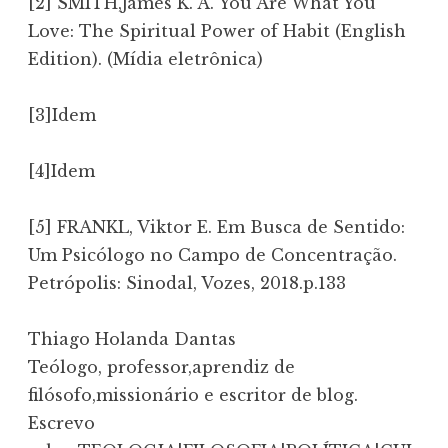
[2] SMITH,James K. A.“You Are What You
Love: The Spiritual Power of Habit (English
Edition). (Mídia eletrônica)
[3]Idem
[4]Idem
[5] FRANKL, Viktor E. Em Busca de Sentido:
Um Psicólogo no Campo de Concentração.
Petrópolis: Sinodal, Vozes, 2018.p.133
Thiago Holanda Dantas
Teólogo, professor,aprendiz de
filósofo,missionário e escritor de blog.
Escrevo