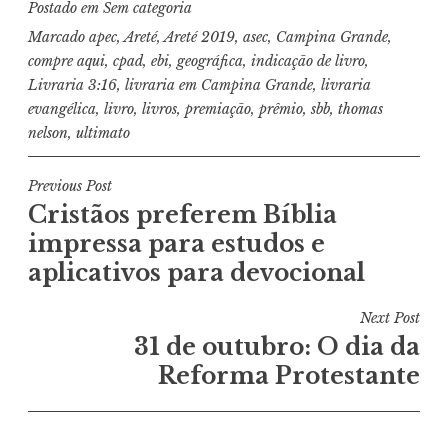
Postado em
Sem categoria
Marcado
apec
,
Areté
,
Areté 2019
,
asec
,
Campina Grande
,
compre aqui
,
cpad
,
ebi
,
geográfica
,
indicação de livro
,
Livraria 3:16
,
livraria em Campina Grande
,
livraria
evangélica
,
livro
,
livros
,
premiação
,
prêmio
,
sbb
,
thomas
nelson
,
ultimato
Navegação
Previous Post
Cristãos preferem Bíblia
de
impressa para estudos e
Post
aplicativos para devocional
Next Post
31 de outubro: O dia da
Reforma Protestante