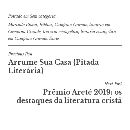
Postado em
Sem categoria
Marcado
Bíblia
,
Bíblias
,
Campina Grande
,
livraria em
Campina Grande
,
livraria evangélica
,
livraria evangélica
em Campina Grande
,
livros
Navegação
Previous Post
Arrume Sua Casa {Pitada
de
Literária}
Post
Next Post
Prêmio Areté 2019: os
destaques da literatura cristã