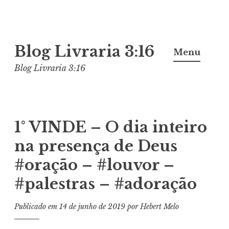
Pular
Blog Livraria 3:16
para
Menu
o
Blog Livraria 3:16
conteúdo
1° VINDE – O dia inteiro
na presença de Deus
#oração – #louvor –
#palestras – #adoração
Publicado em
14 de junho de 2019
por
Hebert Melo