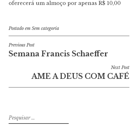
oferecerá um almoço por apenas R$ 10,00
Postado em
Sem categoria
Navegação
Previous Post
Semana Francis Schaeffer
de
Post
Next Post
AME A DEUS COM CAFÉ
Pesquisar
por: